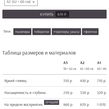
А2 (42 × 60 см)
КУПИТЬ
670 Р.
Теги:
#вампиры
#оборотни
#триллеры, ужасы
#фентези
Таблица размеров и материалов
А3
А2
А1
30 × 42 см
42 × 60 см
60 × 84 
Яркий глянец
310 р.
450 р.
710 р.
Насыщенность и глубина
230 р.
330 р.
520 р.
На пределе восприятия
460 р.
670 р.
1 070 р