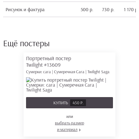
Рисунок и фактура
500 р.
730 р.
1 170 р.
Ещё постеры
Портретный постер
Twilight
#13609
Сумерки: сага | Сумеречная Сага | Twilight Saga
КУПИТЬ
450 Р.
или
выбрать размер
и материал