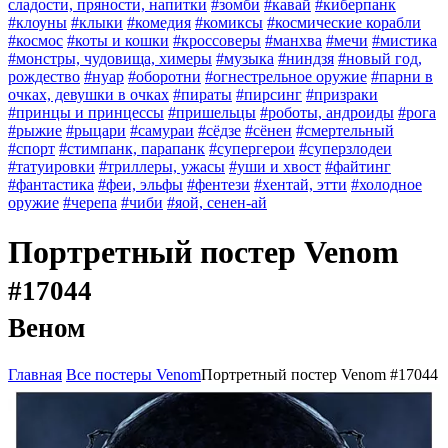
сладости, пряности, напитки
#зомби
#кавай
#киберпанк
#клоуны
#клыки
#комедия
#комиксы
#космические корабли
#космос
#коты и кошки
#кроссоверы
#манхва
#мечи
#мистика
#монстры, чудовища, химеры
#музыка
#ниндзя
#новый год,
рождество
#нуар
#оборотни
#огнестрельное оружие
#парни в
очках, девушки в очках
#пираты
#пирсинг
#призраки
#принцы и принцессы
#пришельцы
#роботы, андроиды
#рога
#рыжие
#рыцари
#самураи
#сёдзе
#сёнен
#смертельный
#спорт
#стимпанк, парапанк
#супергерои
#суперзлодеи
#татуировки
#триллеры, ужасы
#уши и хвост
#файтинг
#фантастика
#феи, эльфы
#фентези
#хентай, этти
#холодное
оружие
#черепа
#чиби
#яой, сенен-ай
Портретный постер Venom
#17044
Веном
Главная
Все постеры Venom
Портретный постер Venom #17044