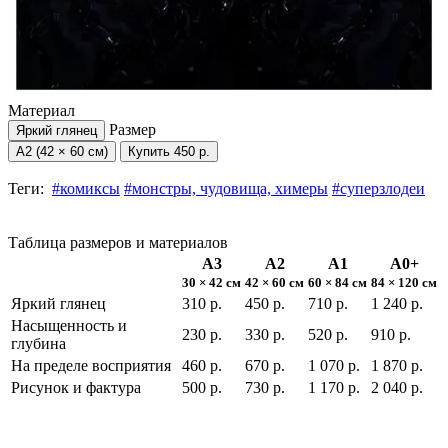
Материал
Размер
Яркий глянец
А2 (42 × 60 см)
Купить
450 р.
Теги:
#комиксы
#монстры, чудовища, химеры
#суперзлодеи
Таблица размеров и материалов
А3
А2
А1
А0+
30 × 42 см
42 × 60 см
60 × 84 см
84 × 120 см
Яркий глянец
310 р.
450 р.
710 р.
1 240 р.
Насыщенность и
230 р.
330 р.
520 р.
910 р.
глубина
На пределе восприятия
460 р.
670 р.
1 070 р.
1 870 р.
Рисунок и фактура
500 р.
730 р.
1 170 р.
2 040 р.