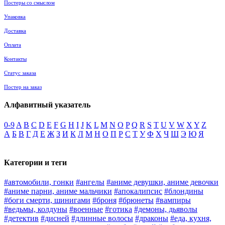
Постеры со смыслом
Упаковка
Доставка
Оплата
Контакты
Статус заказа
Постер на заказ
Алфавитный указатель
0-9
A
B
C
D
E
F
G
H
I
J
K
L
M
N
O
P
Q
R
S
T
U
V
W
X
Y
Z
А
Б
В
Г
Д
Е
Ж
З
И
К
Л
М
Н
О
П
Р
С
Т
У
Ф
Х
Ч
Ш
Э
Ю
Я
Категории и теги
#автомобили, гонки
#ангелы
#аниме девушки, аниме девочки
#аниме парни, аниме мальчики
#апокалипсис
#блондины
#боги смерти, шинигами
#броня
#брюнеты
#вампиры
#ведьмы, колдуны
#военные
#готика
#демоны, дьяволы
#детектив
#дисней
#длинные волосы
#драконы
#еда, кухня,