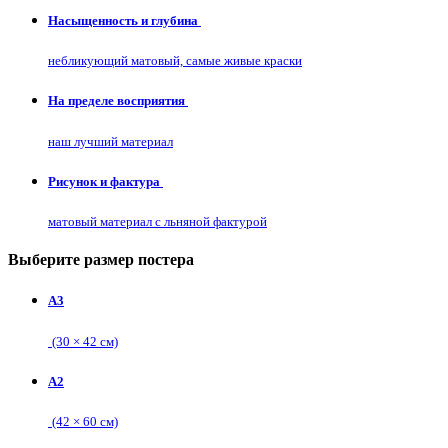
Насыщенность и глубина
небликующий матовый, самые живые краски
На пределе восприятия
наш лучший материал
Рисунок и фактура
матовый материал с льняной фактурой
Выберите размер постера
А3
(30 × 42 см)
А2
(42 × 60 см)