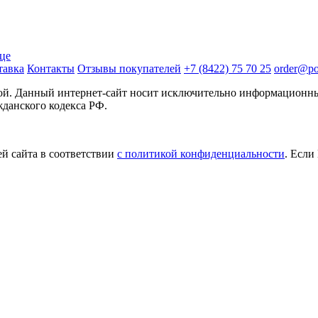
ице
тавка
Контакты
Отзывы покупателей
+7 (8422) 75 70 25
order@pos
той. Данный интернет-сайт носит исключительно информационны
жданского кодекса РФ.
й сайта в соответствии
с политикой конфиденциальности
. Если