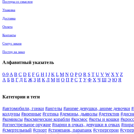
Постеры со смыслом
Упаковка
Доставка
Оплата
Контакты
Статус заказа
Постер на заказ
Алфавитный указатель
0-9
A
B
C
D
E
F
G
H
I
J
K
L
M
N
O
P
Q
R
S
T
U
V
W
X
Y
Z
А
Б
В
Г
Д
Е
Ж
З
И
К
Л
М
Н
О
П
Р
С
Т
У
Ф
Х
Ч
Ш
Э
Ю
Я
Категории и теги
#автомобили, гонки
#ангелы
#аниме девушки, аниме девочки
#
колдуны
#военные
#готика
#демоны, дьяволы
#детектив
#дисн
#комиксы
#космические корабли
#космос
#коты и кошки
#крос
#огнестрельное оружие
#парни в очках, девушки в очках
#пира
#смертельный
#спорт
#стимпанк, парапанк
#супергерои
#супер