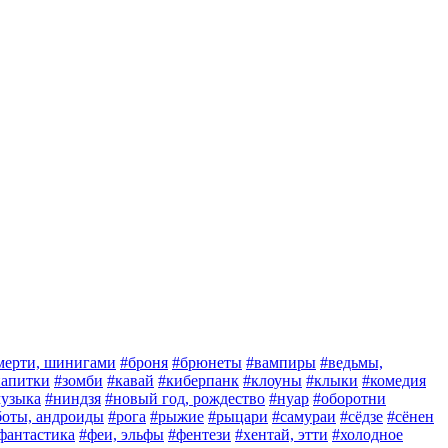
мерти, шинигами
#броня
#брюнеты
#вампиры
#ведьмы,
 напитки
#зомби
#кавай
#киберпанк
#клоуны
#клыки
#комедия
узыка
#ниндзя
#новый год, рождество
#нуар
#оборотни
боты, андроиды
#рога
#рыжие
#рыцари
#самураи
#сёдзе
#сёнен
фантастика
#феи, эльфы
#фентези
#хентай, этти
#холодное