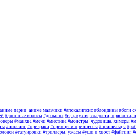
аниме парни, аниме мальчики
#апокалипсис
#блондины
#боги с
ей
#длинные волосы
#драконы
#еда, кухня, сладости, пряности,
соверы
#манхва
#мечи
#мистика
#монстры, чудовища, химеры
#м
ты
#пирсинг
#призраки
#принцы и принцессы
#пришельцы
#ро
злодеи
#татуировки
#триллеры, ужасы
#уши и хвост
#файтинг
#