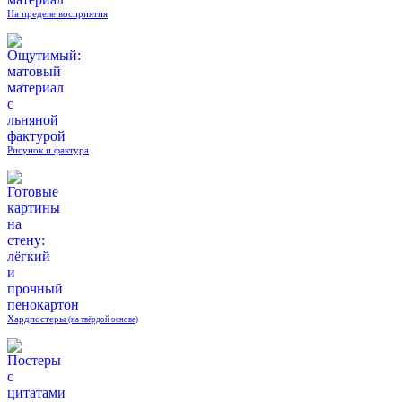
На пределе восприятия
Рисунок и фактура
Хардпостеры
(на твёрдой основе)