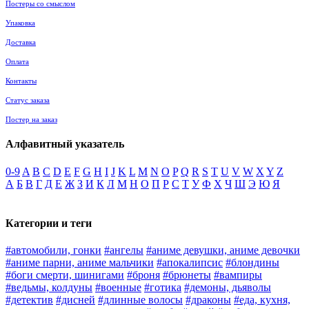
Постеры со смыслом
Упаковка
Доставка
Оплата
Контакты
Статус заказа
Постер на заказ
Алфавитный указатель
0-9
A
B
C
D
E
F
G
H
I
J
K
L
M
N
O
P
Q
R
S
T
U
V
W
X
Y
Z
А
Б
В
Г
Д
Е
Ж
З
И
К
Л
М
Н
О
П
Р
С
Т
У
Ф
Х
Ч
Ш
Э
Ю
Я
Категории и теги
#автомобили, гонки
#ангелы
#аниме девушки, аниме девочки
#аниме парни, аниме мальчики
#апокалипсис
#блондины
#боги смерти, шинигами
#броня
#брюнеты
#вампиры
#ведьмы, колдуны
#военные
#готика
#демоны, дьяволы
#детектив
#дисней
#длинные волосы
#драконы
#еда, кухня,