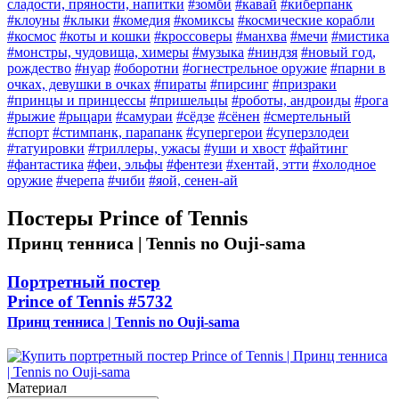
сладости, пряности, напитки
#зомби
#кавай
#киберпанк
#клоуны
#клыки
#комедия
#комиксы
#космические корабли
#космос
#коты и кошки
#кроссоверы
#манхва
#мечи
#мистика
#монстры, чудовища, химеры
#музыка
#ниндзя
#новый год,
рождество
#нуар
#оборотни
#огнестрельное оружие
#парни в
очках, девушки в очках
#пираты
#пирсинг
#призраки
#принцы и принцессы
#пришельцы
#роботы, андроиды
#рога
#рыжие
#рыцари
#самураи
#сёдзе
#сёнен
#смертельный
#спорт
#стимпанк, парапанк
#супергерои
#суперзлодеи
#татуировки
#триллеры, ужасы
#уши и хвост
#файтинг
#фантастика
#феи, эльфы
#фентези
#хентай, этти
#холодное
оружие
#черепа
#чиби
#яой, сенен-ай
Постеры Prince of Tennis
Принц тенниса | Tennis no Ouji-sama
Портретный постер
Prince of Tennis
#5732
Принц тенниса | Tennis no Ouji-sama
Материал