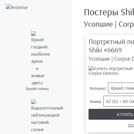
Постеры Shi
Усопшие | Cor
Портретный по
Shiki
#6669
Усопшие | Corpse
Яркий глян
Яркий глянец
Материал
А2 (42 × 60 см
Размер
КУПИТ
ПО