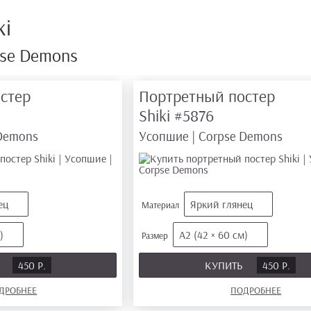
ki
pse Demons
стер
Портретный постер
Shiki
#5876
 Demons
Усопшие | Corpse Demons
ец
Яркий глянец
Материал
)
А2 (42 × 60 см)
Размер
Ь
450 Р.
КУПИТЬ
450 Р.
ДРОБНЕЕ
ПОДРОБНЕЕ