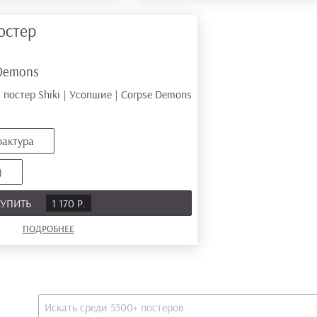
остер
 Demons
фактура
)
УПИТЬ
1 170 Р.
ПОДРОБНЕЕ