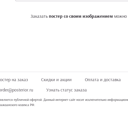
Заказать
постер со своим изображением
можно
остер на заказ
Скидки и акции
Оплата и доставка
order@posterior.ru
Узнать статус заказа
 является публичной офертой. Данный интернет-сайт носит исключительно информационн
Гражданского кодекса РФ.
альные данные посетителей сайта в соответствии
с политикой конфиденциальности
. Ес