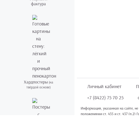
фактура
Хардпостеры
(на
Личный кабинет
П
твёрдой основе)
+7 (8422) 75 70 25
Информация, указанная на сайте, не
положениями ст. 435 и ст. 437 (п.2) 
Информация
для правообладателей
.
Постеры со
Мы получаем и обрабатываем персон
смыслом
покинуть сайт.