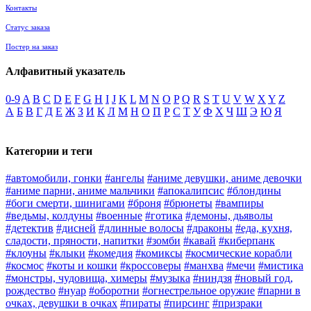
Контакты
Статус заказа
Постер на заказ
Алфавитный указатель
0-9
A
B
C
D
E
F
G
H
I
J
K
L
M
N
O
P
Q
R
S
T
U
V
W
X
Y
Z
А
Б
В
Г
Д
Е
Ж
З
И
К
Л
М
Н
О
П
Р
С
Т
У
Ф
Х
Ч
Ш
Э
Ю
Я
Категории и теги
#автомобили, гонки
#ангелы
#аниме девушки, аниме девочки
#аниме парни, аниме мальчики
#апокалипсис
#блондины
#боги смерти, шинигами
#броня
#брюнеты
#вампиры
#ведьмы, колдуны
#военные
#готика
#демоны, дьяволы
#детектив
#дисней
#длинные волосы
#драконы
#еда, кухня,
сладости, пряности, напитки
#зомби
#кавай
#киберпанк
#клоуны
#клыки
#комедия
#комиксы
#космические корабли
#космос
#коты и кошки
#кроссоверы
#манхва
#мечи
#мистика
#монстры, чудовища, химеры
#музыка
#ниндзя
#новый год,
рождество
#нуар
#оборотни
#огнестрельное оружие
#парни в
очках, девушки в очках
#пираты
#пирсинг
#призраки