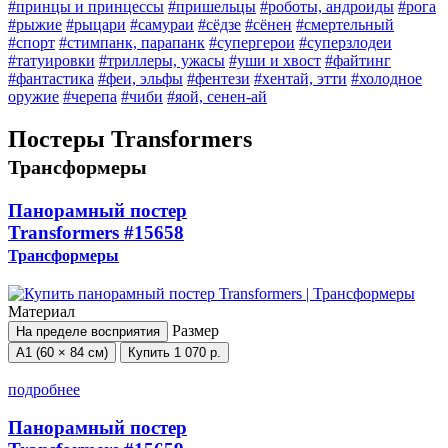
#принцы и принцессы
#пришельцы
#роботы, андроиды
#рога
#рыжие
#рыцари
#самураи
#сёдзе
#сёнен
#смертельный
#спорт
#стимпанк, парапанк
#супергерои
#суперзлодеи
#татуировки
#триллеры, ужасы
#уши и хвост
#файтинг
#фантастика
#феи, эльфы
#фентези
#хентай, этти
#холодное
оружие
#черепа
#чиби
#яой, сенен-ай
Постеры Transformers
Трансформеры
Панорамный постер
Transformers
#15658
Трансформеры
Материал
Размер
На пределе восприятия
А1 (60 × 84 см)
Купить
1 070 р.
подробнее
Панорамный постер