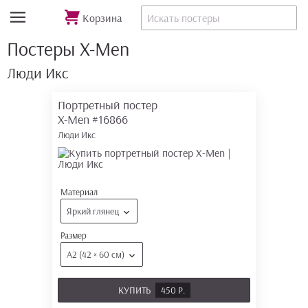
Корзина
Постеры X-Men
Люди Икс
Портретный постер
X-Men
#16866
Люди Икс
Материал
Яркий глянец
Размер
А2 (42 × 60 см)
КУПИТЬ
450 Р.