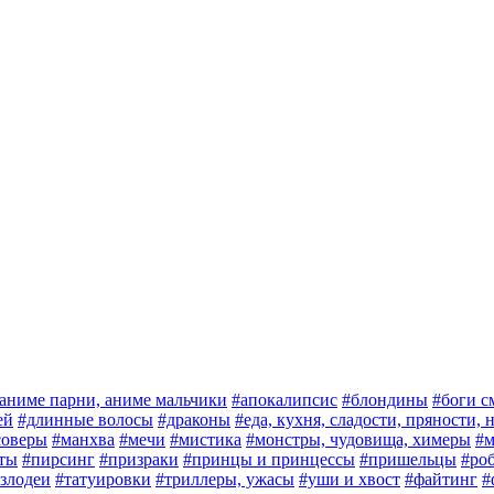
аниме парни, аниме мальчики
#апокалипсис
#блондины
#боги с
ей
#длинные волосы
#драконы
#еда, кухня, сладости, пряности,
соверы
#манхва
#мечи
#мистика
#монстры, чудовища, химеры
#м
ты
#пирсинг
#призраки
#принцы и принцессы
#пришельцы
#ро
злодеи
#татуировки
#триллеры, ужасы
#уши и хвост
#файтинг
#