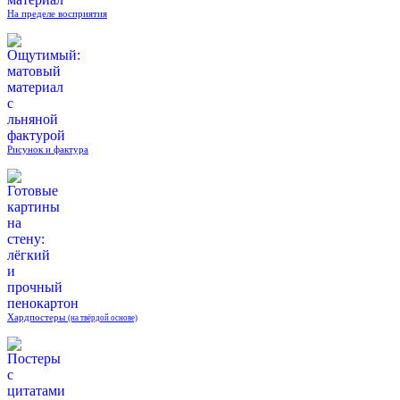
На пределе восприятия
Рисунок и фактура
Хардпостеры
(на твёрдой основе)