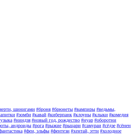
мерти, шинигами
#броня
#брюнеты
#вампиры
#ведьмы,
 напитки
#зомби
#кавай
#киберпанк
#клоуны
#клыки
#комедия
узыка
#ниндзя
#новый год, рождество
#нуар
#оборотни
боты, андроиды
#рога
#рыжие
#рыцари
#самураи
#сёдзе
#сёнен
фантастика
#феи, эльфы
#фентези
#хентай, этти
#холодное