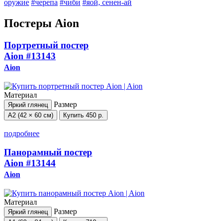
оружие
#черепа
#чиби
#яой, сенен-ай
Постеры Aion
Портретный постер
Aion
#13143
Aion
Материал
Размер
Яркий глянец
А2 (42 × 60 см)
Купить
450 р.
подробнее
Панорамный постер
Aion
#13144
Aion
Материал
Размер
Яркий глянец