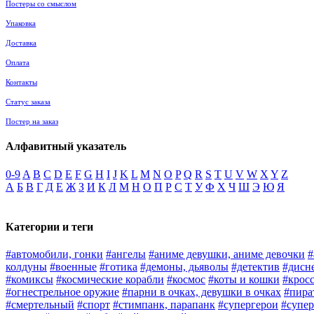
Постеры со смыслом
Упаковка
Доставка
Оплата
Контакты
Статус заказа
Постер на заказ
Алфавитный указатель
0-9
A
B
C
D
E
F
G
H
I
J
K
L
M
N
O
P
Q
R
S
T
U
V
W
X
Y
Z
А
Б
В
Г
Д
Е
Ж
З
И
К
Л
М
Н
О
П
Р
С
Т
У
Ф
Х
Ч
Ш
Э
Ю
Я
Категории и теги
#автомобили, гонки
#ангелы
#аниме девушки, аниме девочки
#
колдуны
#военные
#готика
#демоны, дьяволы
#детектив
#дисн
#комиксы
#космические корабли
#космос
#коты и кошки
#крос
#огнестрельное оружие
#парни в очках, девушки в очках
#пира
#смертельный
#спорт
#стимпанк, парапанк
#супергерои
#супер