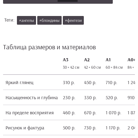
Теги:
#ангелы
#блондины
#фентези
Таблица размеров и материалов
А3
А2
А1
А0+
30 × 42 см
42 × 60 см
60 × 84 см
84 × 1
Яркий глянец
310 р.
450 р.
710 р.
1 240
Насыщенность и глубина
230 р.
330 р.
520 р.
910 р
На пределе восприятия
460 р.
670 р.
1 070 р.
1 870
Рисунок и фактура
500 р.
730 р.
1 170 р.
2 040