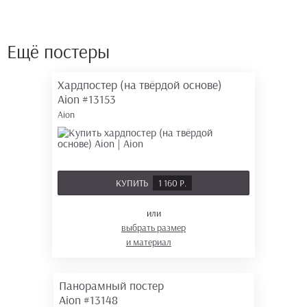
Ещё постеры
Хардпостер (на твёрдой основе)
Aion
#13153
Aion
КУПИТЬ
1 160 Р.
или
выбрать размер
и материал
Панорамный постер
Aion
#13148