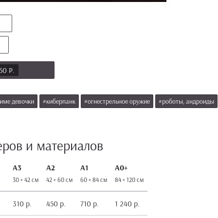
50 Р.
име девочки
#киберпанк
#огнестрельное оружие
#роботы, андроиды
еров и материалов
А3
А2
А1
А0+
30 × 42 см
42 × 60 см
60 × 84 см
84 × 120 см
310 р.
450 р.
710 р.
1 240 р.