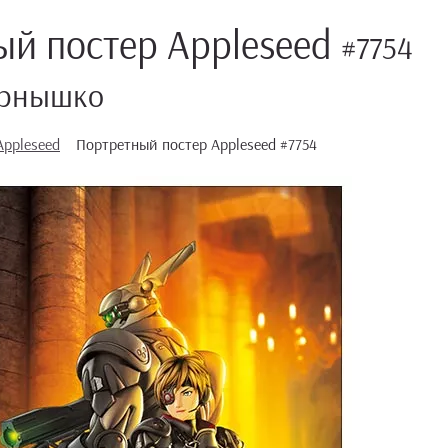
ый постер Appleseed
#7754
ернышко
Appleseed
Портретный постер Appleseed #7754