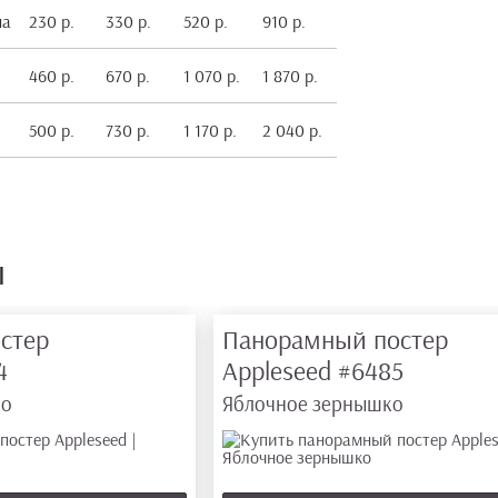
на
230 р.
330 р.
520 р.
910 р.
460 р.
670 р.
1 070 р.
1 870 р.
500 р.
730 р.
1 170 р.
2 040 р.
ы
стер
Панорамный постер
4
Appleseed
#6485
ко
Яблочное зернышко