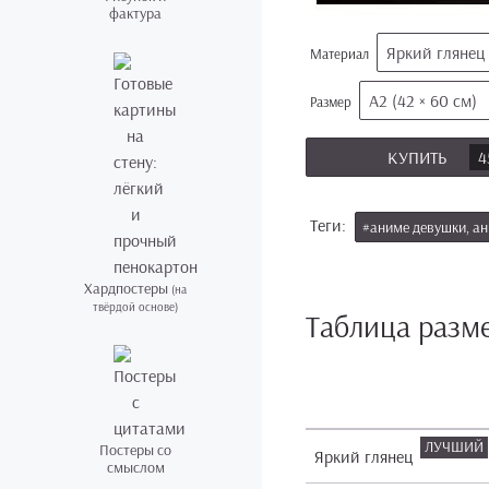
фактура
Яркий глянец
Материал
А2 (42 × 60 см)
Размер
КУПИТЬ
4
Теги:
#аниме девушки, ан
Хардпостеры
(на
твёрдой основе)
Таблица разм
Постеры со
Яркий глянец
смыслом