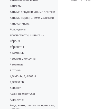
#автомобили, гонки
#ангелы
#аниме девушки, аниме девочки
#аниме парни, аниме мальчики
#апокалипсис
#блондины
#боги смерти, шинигами
#броня
#брюнеты
#вампиры
#ведьмы, колдуны
#военные
#готика
#демоны, дьяволы
#детектив
#дисней
#длинные волосы
#драконы
#еда, кухня, сладости, пряности,