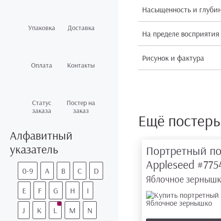
Насыщенность и глуби
Упаковка
Доставка
На пределе восприятия
Рисунок и фактура
Оплата
Контакты
Статус
Постер на
заказа
заказ
Ещё постер
Алфавитный
указатель
Портретный по
Appleseed
#775
0-9
A
B
C
D
Яблочное зерныш
E
F
G
H
I
J
K
L
M
N