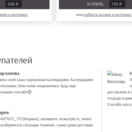
Ь
450 Р.
КУПИТЬ
710 Р.
азмер
и материал
или
выбрать размер
и материал
упателей
Варламова
Н
чила свой заказ карманные календарики. Календарики
П
тительные. Мне очень понравились. Буду ещё
о
Большое спасибо😊
доставлено в с
тетради и дне
Спасибо магаз
арев
p-4977673_375|Марина], напишите, пожалуйста, лично
разберёмся в ситуации. Конечно, такие сроки доставки