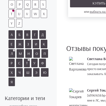
КУПИТ
O
P
Q
R
S
или
выбрать р
T
U
V
W
X
Y
Z
А
Б
В
Г
Д
Е
Ж
З
И
К
Отзывы пок
Л
М
Н
О
П
Светлана 
Р
С
Т
У
Ф
Сегодня полу
просто висхи
Х
Ч
Ш
Э
Ю
заказывать. 
Я
Сергей Ток
[id1961658:b
Категории и теги
мне в ЛС, мы 
недопустимы.