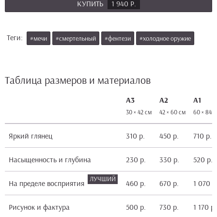
КУПИТЬ
1 940 Р.
Теги:
#мечи
#смертельный
#фентези
#холодное оружие
Таблица размеров и материалов
А3
А2
А1
30 × 42 см
42 × 60 см
60 × 84 
Яркий глянец
310 р.
450 р.
710 р.
Насыщенность и глубина
230 р.
330 р.
520 р.
На пределе восприятия
460 р.
670 р.
1 070 р
Рисунок и фактура
500 р.
730 р.
1 170 р.