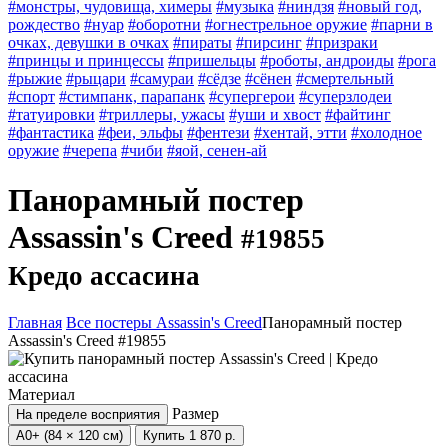
#монстры, чудовища, химеры
#музыка
#ниндзя
#новый год,
рождество
#нуар
#оборотни
#огнестрельное оружие
#парни в
очках, девушки в очках
#пираты
#пирсинг
#призраки
#принцы и принцессы
#пришельцы
#роботы, андроиды
#рога
#рыжие
#рыцари
#самураи
#сёдзе
#сёнен
#смертельный
#спорт
#стимпанк, парапанк
#супергерои
#суперзлодеи
#татуировки
#триллеры, ужасы
#уши и хвост
#файтинг
#фантастика
#феи, эльфы
#фентези
#хентай, этти
#холодное
оружие
#черепа
#чиби
#яой, сенен-ай
Панорамный постер
Assassin's Creed
#19855
Кредо ассасина
Главная
Все постеры Assassin's Creed
Панорамный постер
Assassin's Creed #19855
Материал
Размер
На пределе восприятия
А0+ (84 × 120 см)
Купить
1 870 р.