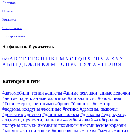
Доставка
Оплата
Контакты
Статус заказа
Постер на заказ
Алфавитный указатель
0-9
A
B
C
D
E
F
G
H
I
J
K
L
M
N
O
P
Q
R
S
T
U
V
W
X
Y
Z
А
Б
В
Г
Д
Е
Ж
З
И
К
Л
М
Н
О
П
Р
С
Т
У
Ф
Х
Ч
Ш
Э
Ю
Я
Категории и теги
#автомобили, гонки
#ангелы
#аниме девушки, аниме девочки
#аниме парни, аниме мальчики
#апокалипсис
#блондины
#боги смерти, шинигами
#броня
#брюнеты
#вампиры
#ведьмы, колдуны
#военные
#готика
#демоны, дьяволы
#детектив
#дисней
#длинные волосы
#драконы
#еда, кухня,
сладости, пряности, напитки
#зомби
#кавай
#киберпанк
#клоуны
#клыки
#комедия
#комиксы
#космические корабли
#космос
#коты и кошки
#кроссоверы
#манхва
#мечи
#мистика