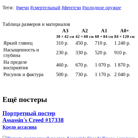
Теги:
#мечи
#смертельный
#фентези
#холодное оружие
Таблица размеров и материалов
А3
А2
А1
А0+
30 × 42 см
42 × 60 см
60 × 84 см
84 × 120 см
Яркий глянец
310 р.
450 р.
710 р.
1 240 р.
Насыщенность и
230 р.
330 р.
520 р.
910 р.
глубина
На пределе
460 р.
670 р.
1 070 р.
1 870 р.
восприятия
Рисунок и фактура
500 р.
730 р.
1 170 р.
2 040 р.
Ещё постеры
Портретный постер
Assassin's Creed
#17338
Кредо ассасина