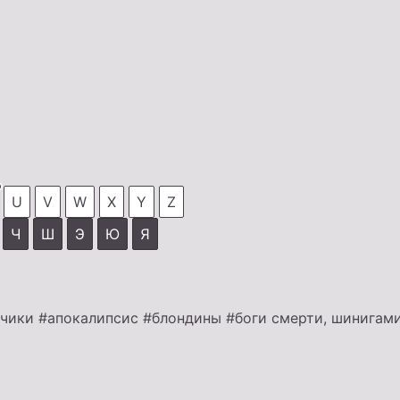
U
V
W
X
Y
Z
Ч
Ш
Э
Ю
Я
ьчики
#апокалипсис
#блондины
#боги смерти, шинигам