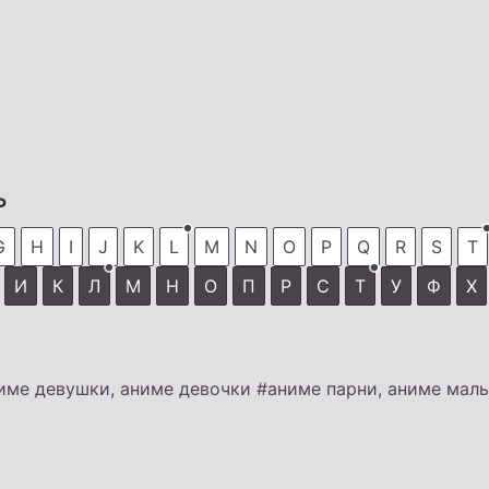
ь
G
H
I
J
K
L
M
N
O
P
Q
R
S
T
И
К
Л
М
Н
О
П
Р
С
Т
У
Ф
Х
име девушки, аниме девочки
#аниме парни, аниме мал