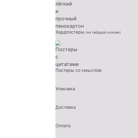
Хардпостеры
(на твёрдой основе)
Постеры со смыслом
Упаковка
Доставка
Оплата