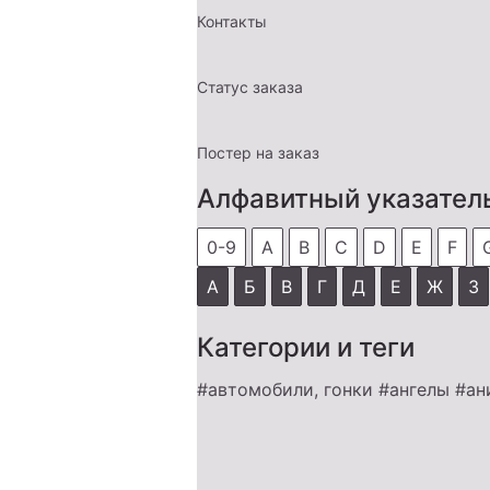
Контакты
Статус заказа
Постер на заказ
Алфавитный указател
0-9
A
B
C
D
E
F
А
Б
В
Г
Д
Е
Ж
З
Категории и теги
#автомобили, гонки
#ангелы
#ан