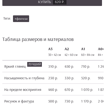
КУПИТЬ
620 Р.
Теги:
#фентези
Таблица размеров и материалов
А3
А2
А1
А0+
30 × 42 см
42 × 60 см
60 × 84 см
84 × 1
Яркий глянец
310 р.
450 р.
710 р.
1 240
Насыщенность и глубина
230 р.
330 р.
520 р.
910 р
На пределе восприятия
460 р.
670 р.
1 070 р.
1 870
Рисунок и фактура
500 р.
730 р.
1 170 р.
2 040