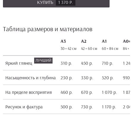
КУПИТЬ
1 370 Р.
Таблица размеров и материалов
А3
А2
А1
А0+
30 × 42 см
42 × 60 см
60 × 84 см
84 × 1
Яркий глянец
310 р.
450 р.
710 р.
1 240
Насыщенность и глубина
230 р.
330 р.
520 р.
910 р
На пределе восприятия
460 р.
670 р.
1 070 р.
1 870
Рисунок и фактура
500 р.
730 р.
1 170 р.
2 040