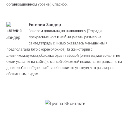
организационном уровне.) Спасибо.
Евгения Зандер
Заказом довольна,но наполовину (Тетради
прекрасные,но т.к не был указан размер на
сайте,тетрадь с Гизмо оказалась меньше,чем я
предполагала (это скорее блокнот).Та же история с
дневником:думала,обложка будет твёрдой (опять же,материалы не
были указаны на сайте),с мягкой обложкой похож на тетрадь,а не на
дневник.Слово "дневник" на обложке отсутствует,что разница с
обещанным видом.