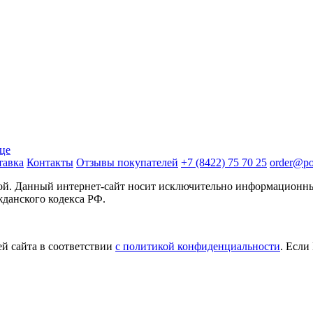
ице
тавка
Контакты
Отзывы покупателей
+7 (8422) 75 70 25
order@pos
той. Данный интернет-сайт носит исключительно информационны
жданского кодекса РФ.
й сайта в соответствии
с политикой конфиденциальности
. Если