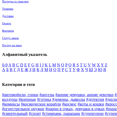
Постеры со смыслом
Упаковка
Доставка
Оплата
Контакты
Статус заказа
Постер на заказ
Алфавитный указатель
0-9
A
B
C
D
E
F
G
H
I
J
K
L
M
N
O
P
Q
R
S
T
U
V
W
X
Y
Z
А
Б
В
Г
Д
Е
Ж
З
И
К
Л
М
Н
О
П
Р
С
Т
У
Ф
Х
Ч
Ш
Э
Ю
Я
Категории и теги
#автомобили, гонки
#ангелы
#аниме девушки, аниме девочки
#
колдуны
#военные
#готика
#демоны, дьяволы
#детектив
#дисн
#комиксы
#космические корабли
#космос
#коты и кошки
#крос
#огнестрельное оружие
#парни в очках, девушки в очках
#пира
#смертельный
#спорт
#стимпанк, парапанк
#супергерои
#супер