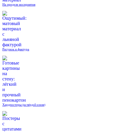
На пределе восприятия
Рисунок и фактура
Хардпостеры
(на твёрдой основе)