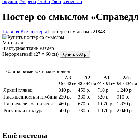
оружие
#черепа
#чиби
#яой, сенен-ай
Постер со смыслом «Справед
Главная
Все постеры
Постер со смыслом #21848
Материал
Фактурная ткань
Размер
Неформатный (27 × 60 см)
Купить
600 р.
Таблица размеров и материалов
А3
А2
А1
А0+
30 × 42 см
42 × 60 см
60 × 84 см
84 × 120 см
Яркий глянец
310 р.
450 р.
710 р.
1 240 р.
Насыщенность и глубина
230 р.
330 р.
520 р.
910 р.
На пределе восприятия
460 р.
670 р.
1 070 р.
1 870 р.
Рисунок и фактура
500 р.
730 р.
1 170 р.
2 040 р.
Ещё постеры