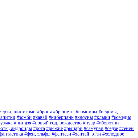
мерти, шинигами
#броня
#брюнеты
#вампиры
#ведьмы,
 напитки
#зомби
#кавай
#киберпанк
#клоуны
#клыки
#комедия
узыка
#ниндзя
#новый год, рождество
#нуар
#оборотни
боты, андроиды
#рога
#рыжие
#рыцари
#самураи
#сёдзе
#сёнен
фантастика
#феи, эльфы
#фентези
#хентай, этти
#холодное