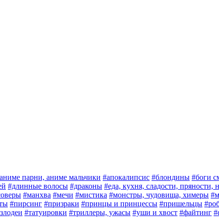
аниме парни, аниме мальчики
#апокалипсис
#блондины
#боги с
ей
#длинные волосы
#драконы
#еда, кухня, сладости, пряности,
соверы
#манхва
#мечи
#мистика
#монстры, чудовища, химеры
#м
ты
#пирсинг
#призраки
#принцы и принцессы
#пришельцы
#ро
злодеи
#татуировки
#триллеры, ужасы
#уши и хвост
#файтинг
#