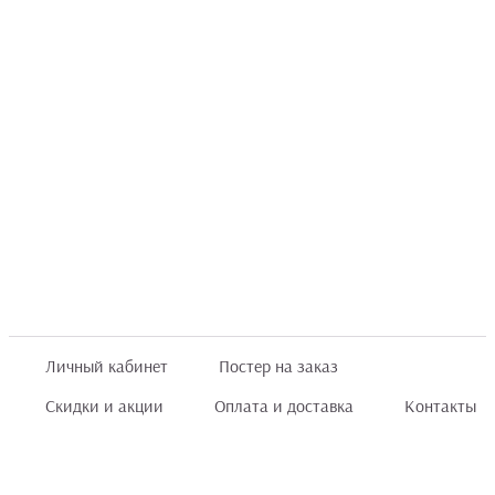
Личный кабинет
Постер на заказ
Скидки и акции
Оплата и доставка
Контакты
Отзывы покупателей
+7 (8422) 75 70 25
order@posterior.ru
Узнать статус заказа