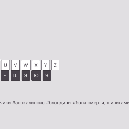
U
V
W
X
Y
Z
Ч
Ш
Э
Ю
Я
ьчики
#апокалипсис
#блондины
#боги смерти, шинигам