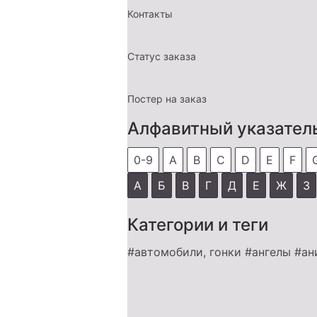
Контакты
Статус заказа
Постер на заказ
Алфавитный указател
0-9
A
B
C
D
E
F
А
Б
В
Г
Д
Е
Ж
З
Категории и теги
#автомобили, гонки
#ангелы
#ан