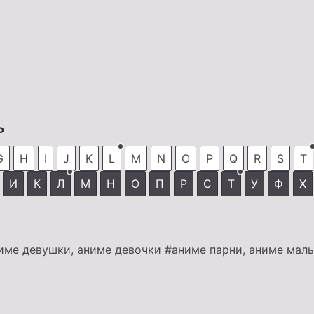
ь
G
H
I
J
K
L
M
N
O
P
Q
R
S
T
И
К
Л
М
Н
О
П
Р
С
Т
У
Ф
Х
име девушки, аниме девочки
#аниме парни, аниме мал