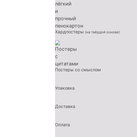
Хардпостеры
(на твёрдой основе)
Постеры со смыслом
Упаковка
Доставка
Оплата