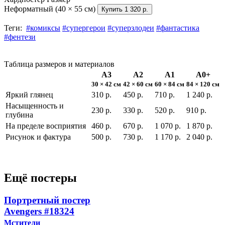
Неформатный (40 × 55 см)
Купить
1 320 р.
Теги:
#комиксы
#супергерои
#суперзлодеи
#фантастика
#фентези
Таблица размеров и материалов
А3
А2
А1
А0+
30 × 42 см
42 × 60 см
60 × 84 см
84 × 120 см
Яркий глянец
310 р.
450 р.
710 р.
1 240 р.
Насыщенность и
230 р.
330 р.
520 р.
910 р.
глубина
На пределе восприятия
460 р.
670 р.
1 070 р.
1 870 р.
Рисунок и фактура
500 р.
730 р.
1 170 р.
2 040 р.
Ещё постеры
Портретный постер
Avengers
#18324
Мстители