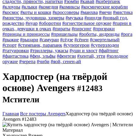
сладости, пряности, напитки
#зомби
#кавай
#киберпанк
#клоуны
#клыки
#комедия
#комиксы
#космические корабли
#космос
#коты и кошки
#кроссоверы
#манхва
#мечи
#мистика
#монстры, чудовища, химеры
#музыка
#ниндзя
#новый год,
рождество
#нуар
#оборотни
#огнестрельное оружие
#парни в
очках, девушки в очках
#пираты
#пирсинг
#призраки
#принцы и принцессы
#пришельцы
#роботы, андроиды
#рога
#рыжие
#рыцари
#самураи
#сёдзе
#сёнен
#смертельный
#спорт
#стимпанк, парапанк
#супергерои
#суперзлодеи
#татуировки
#триллеры, ужасы
#уши и хвост
#файтинг
#фантастика
#феи, эльфы
#фентези
#хентай, этти
#холодное
оружие
#черепа
#чиби
#яой, сенен-ай
Хардпостер (на твёрдой
основе) Avengers
#12483
Мстители
Главная
Все постеры Avengers
Хардпостер (на твёрдой основе)
Avengers #12483
Материал
Хардпостер
Размер