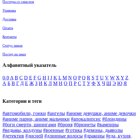
Постеры со смыслом
Упаковка
Доставка
Оплата
Контакты
Статус заказа
Постер на заказ
Алфавитный указатель
0-9
A
B
C
D
E
F
G
H
I
J
K
L
M
N
O
P
Q
R
S
T
U
V
W
X
Y
Z
А
Б
В
Г
Д
Е
Ж
З
И
К
Л
М
Н
О
П
Р
С
Т
У
Ф
Х
Ч
Ш
Э
Ю
Я
Категории и теги
#автомобили, гонки
#ангелы
#аниме девушки, аниме девочки
#аниме парни, аниме мальчики
#апокалипсис
#блондины
#боги смерти, шинигами
#броня
#брюнеты
#вампиры
#ведьмы, колдуны
#военные
#готика
#демоны, дьяволы
#детектив
#дисней
#длинные волосы
#драконы
#еда, кухня,