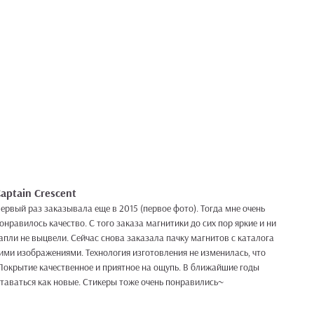
aptain Crescent
ервый раз заказывала еще в 2015 (первое фото). Тогда мне очень
онравилось качество. С того заказа магнитики до сих пор яркие и ни
апли не выцвели. Сейчас снова заказала пачку магнитов с каталога
оими изображениями. Технология изготовления не изменилась, что
 Покрытие качественное и приятное на ощупь. В ближайшие годы
ставаться как новые. Стикеры тоже очень понравились~