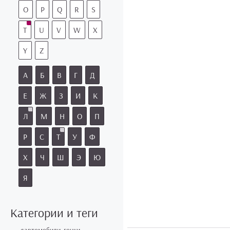
O
P
Q
R
S
T
U
V
W
X
Y
Z
А
Б
В
Г
Д
Е
Ж
З
И
К
Л
М
Н
О
П
Р
С
Т
У
Ф
Х
Ч
Ш
Э
Ю
Я
Категории и теги