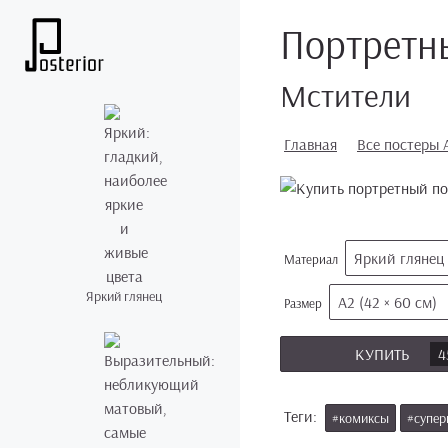
Портретны
Мстители
Главная
Все постеры 
Яркий глянец
Материал
Яркий глянец
А2 (42 × 60 см)
Размер
КУПИТЬ
4
Теги:
#комиксы
#супер