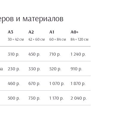
еров и материалов
А3
А2
А1
А0+
30 × 42 см
42 × 60 см
60 × 84 см
84 × 120 см
310 р.
450 р.
710 р.
1 240 р.
на
230 р.
330 р.
520 р.
910 р.
460 р.
670 р.
1 070 р.
1 870 р.
500 р.
730 р.
1 170 р.
2 040 р.