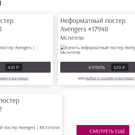
ы
стер
Неформатный постер
3
Avengers
#17948
Мстители
Ь
450 Р.
КУПИТЬ
420 Р.
азмер
и материал
или
выбрать размер
и материал
постер
2
СМОТРЕТЬ ЕЩЁ