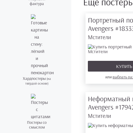
Ещё постер
фактура
Портретный по
Avengers
#1833
Мстители
КУПИТ
или
выбрать р
Хардпостеры
(на
твёрдой основе)
Неформатный 
Avengers
#1794
Мстители
Постеры со
смыслом