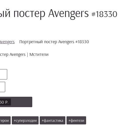
й постер Avengers
#18330
Avengers
Портретный постер Avengers #18330
50 Р.
герои
#суперзлодеи
#фантастика
#фентези