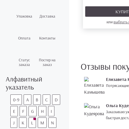
КУПИ
Упаковка
Доставка
или
выбрать
Оплата
Контакты
Статус
Постер на
Отзывы пок
заказа
заказ
Алфавитный
Елизавета
указатель
Потрясающие 
0-9
A
B
C
D
Ольга Куд
E
F
G
H
I
Заказываю уж
быстрая дост
J
K
L
M
N