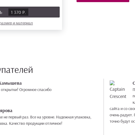
ТЬ
1 370 Р.
 размер
и материал
упателей
 Камышева
C
открытки! Огромное спасибо
П
п
к
сайта и со св
еярова
очень радует.
е не первый раз. Все на уровне. Надежная упаковка,
точно будут о
авка. Качество продукции отличное!