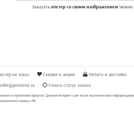
Заказать
постер со своим изображением
можно
остер на заказ
Скидки и акции
Оплата и доставка
order@posterior.ru
Узнать статус заказа
 является публичной офертой. Данный интернет-сайт носит исключительно информационн
Гражданского кодекса РФ.
альные данные посетителей сайта в соответствии
с политикой конфиденциальности
. Ес
ров и плакатов Posterior