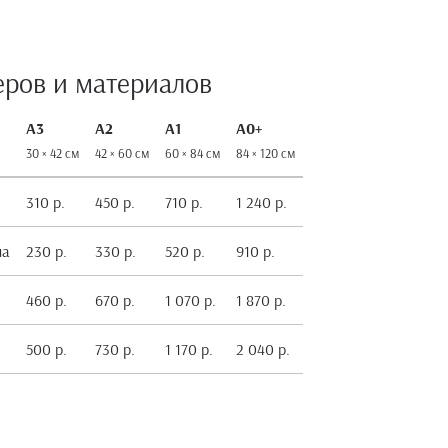
еров и материалов
А3
А2
А1
А0+
30 × 42 см
42 × 60 см
60 × 84 см
84 × 120 см
310 р.
450 р.
710 р.
1 240 р.
на
230 р.
330 р.
520 р.
910 р.
460 р.
670 р.
1 070 р.
1 870 р.
500 р.
730 р.
1 170 р.
2 040 р.