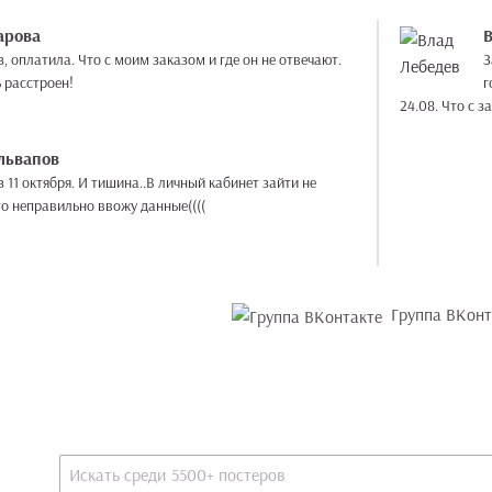
арова
, оплатила. Что с моим заказом и где он не отвечают.
За
 расстроен!
г
24.08. Что 
львапов
 11 октября. И тишина..В личный кабинет зайти не
то неправильно ввожу данные((((
Группа ВКонт