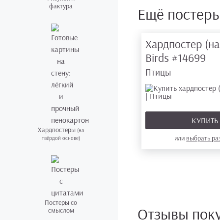
фактура
Ещё постер
Хардпостер (на
Birds
#14699
Птицы
КУПИТ
Хардпостеры
(на
или
выбрать р
твёрдой основе)
Постеры со
Отзывы пок
смыслом