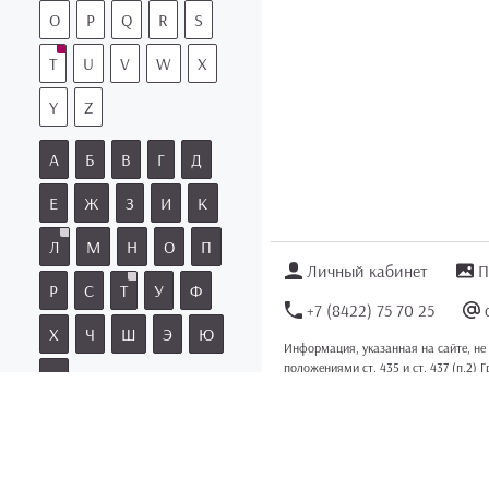
O
P
Q
R
S
T
U
V
W
X
Y
Z
А
Б
В
Г
Д
Е
Ж
З
И
К
Л
М
Н
О
П
Личный кабинет
П
Р
С
Т
У
Ф
+7 (8422) 75 70 25
Х
Ч
Ш
Э
Ю
Информация, указанная на сайте, не
положениями ст. 435 и ст. 437 (п.2) 
Я
Информация
для правообладателей
.
Мы получаем и обрабатываем персон
Категории и теги
покинуть сайт.
© 2012–2026 Магазин посте