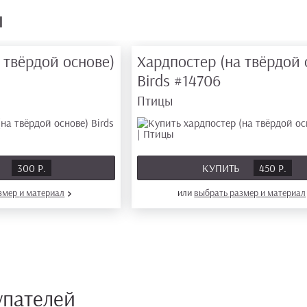
ы
 твёрдой основе)
Хардпостер (на твёрдой 
Birds
#14706
Птицы
Ь
300 Р.
КУПИТЬ
450 Р.
азмер
и материал
или
выбрать размер
и материал
упателей