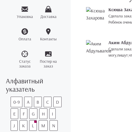
Ксюша Зах
Сделала заказ
Упаковка
Доставка
Ребёнок очень
Оплата
Контакты
Аким Абду
Сделали заказ
могу,пишут,ч
Статус
Постер на
заказа
заказ
Алфавитный
указатель
0-9
A
B
C
D
E
F
G
H
I
J
K
L
M
N