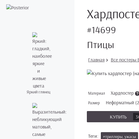
Хардпосте
#14699
Птицы
Главная
Все постеры B
Яркий глянец
Хардпостер
Материал
Неформатный (20
Размер
КУПИТЬ
3
Теги:
#триллеры, ужасы