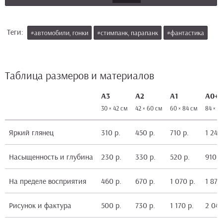
Теги:
#автомобили, гонки
#стимпанк, парапанк
#фантастика
Таблица размеров и материалов
А3
А2
А1
А0+
30 × 42 см
42 × 60 см
60 × 84 см
84 × 1
Яркий глянец
310 р.
450 р.
710 р.
1 240
Насыщенность и глубина
230 р.
330 р.
520 р.
910 р
На пределе восприятия
460 р.
670 р.
1 070 р.
1 870
Рисунок и фактура
500 р.
730 р.
1 170 р.
2 040