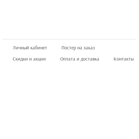
Личный кабинет
Постер на заказ
Скидки и акции
Оплата и доставка
Контакты
Отзывы покупателей
+7 (8422) 75 70 25
order@posterior.ru
Узнать статус заказа
Информация, указанная на сайте, не является публичной офертой. Данный
интернет-сайт носит исключительно информационный характер и ни при каких
условиях не является публичной офертой, определяемой положениями ст. 435 и
ст. 437 (п.2) Гражданского кодекса РФ.
Информация
для правообладателей
.
Мы получаем и обрабатываем персональные данные посетителей сайта в
соответствии
с политикой конфиденциальности
. Если Вы не даете согласия на
обработку своих персональных данных, Вам необходимо покинуть сайт.