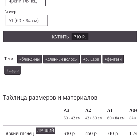
Яркий глянец
Размер
А1 (60 × 84 см)
КУПИТЬ
710 Р.
Теги:
#блондины
#длинные волосы
#рыцари
#фентези
#сёдзе
Таблица размеров и материалов
А3
А2
А1
А0+
30 × 42 см
42 × 60 см
60 × 84 см
84 × 1
Яркий глянец
310 р.
450 р.
710 р.
1 240