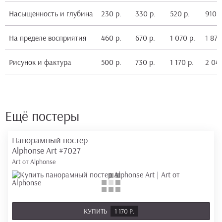
Насыщенность и глубина
230 р.
330 р.
520 р.
910 р
На пределе восприятия
460 р.
670 р.
1 070 р.
1 870
Рисунок и фактура
500 р.
730 р.
1 170 р.
2 040
Ещё постеры
Панорамный постер
Alphonse Art
#7027
Art от Alphonse
КУПИТЬ
1 170 Р.