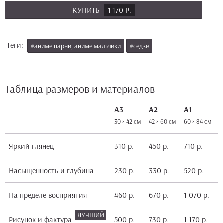
КУПИТЬ
1 170 Р.
Теги:
#аниме парни, аниме мальчики
#сёдзе
Таблица размеров и материалов
А3
А2
А1
30 × 42 см
42 × 60 см
60 × 84 см
8
Яркий глянец
310 р.
450 р.
710 р.
1
Насыщенность и глубина
230 р.
330 р.
520 р.
9
На пределе восприятия
460 р.
670 р.
1 070 р.
1
Рисунок и фактура
500 р.
730 р.
1 170 р.
2