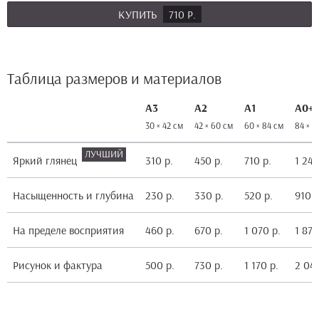
КУПИТЬ
710 Р.
Таблица размеров и материалов
А3
А2
А1
А0+
30 × 42 см
42 × 60 см
60 × 84 см
84 × 1
Яркий глянец
310 р.
450 р.
710 р.
1 240
Насыщенность и глубина
230 р.
330 р.
520 р.
910 р
На пределе восприятия
460 р.
670 р.
1 070 р.
1 870
Рисунок и фактура
500 р.
730 р.
1 170 р.
2 040