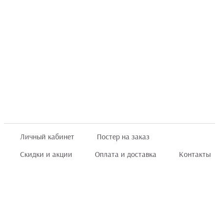
Личный кабинет
Постер на заказ
Скидки и акции
Оплата и доставка
Контакты
Отзывы покупателей
+7 (8422) 75 70 25
order@posterior.ru
Узнать статус заказа
Информация, указанная на сайте, не является публичной офертой. Данный
интернет-сайт носит исключительно информационный характер и ни при каких