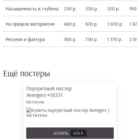
Насыщенность и глубина
230 р.
330 р.
520 р.
910 р
На пределе восприятия
460 р.
670 р.
1 070 р.
1 870
Рисунок и фактура
500 р.
730 р.
1 170 р.
2 040
Ещё постеры
Портретный постер
Avengers
#18331
Мстители
КУПИТЬ
450 Р.