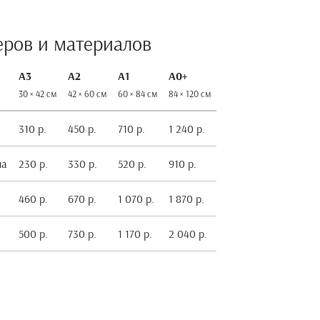
еров и материалов
А3
А2
А1
А0+
30 × 42 см
42 × 60 см
60 × 84 см
84 × 120 см
310 р.
450 р.
710 р.
1 240 р.
на
230 р.
330 р.
520 р.
910 р.
460 р.
670 р.
1 070 р.
1 870 р.
500 р.
730 р.
1 170 р.
2 040 р.