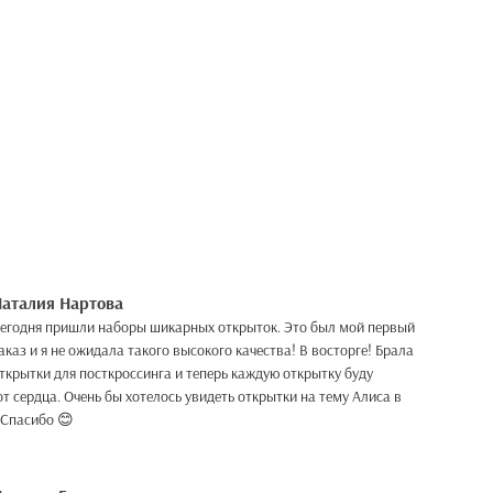
аталия Нартова
егодня пришли наборы шикарных открыток. Это был мой первый
аказ и я не ожидала такого высокого качества! В восторге! Брала
ткрытки для посткроссинга и теперь каждую открытку буду
видеть открытки на тему Алиса в
стране чудес)) Спасибо 😊