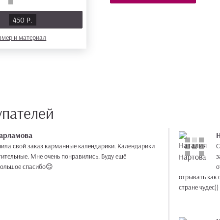
Ь
450 Р.
азмер
и материал
упателей
Варламова
Н
чила свой заказ карманные календарики. Календарики
С
тительные. Мне очень понравились. Буду ещё
з
Большое спасибо😊
о
отрывать как от сердца. Очень бы хотелось у