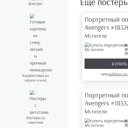
Ещё постер
фактура
Портретный по
Avengers
#1832
Мстители
КУПИТ
или
выбрать р
Хардпостеры
(на
твёрдой основе)
Портретный по
Avengers
#1833
Мстители
Постеры со
смыслом