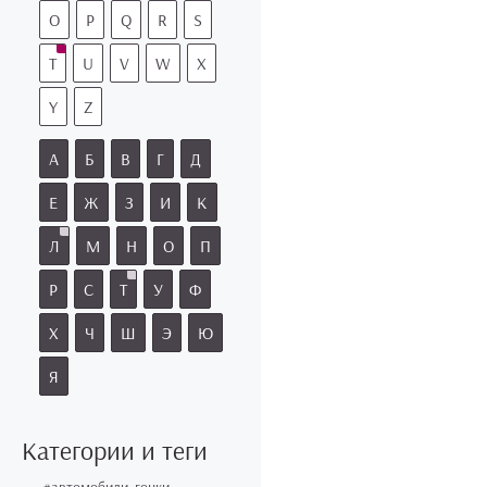
O
P
Q
R
S
T
U
V
W
X
Y
Z
А
Б
В
Г
Д
Е
Ж
З
И
К
Л
М
Н
О
П
Р
С
Т
У
Ф
Х
Ч
Ш
Э
Ю
Я
Категории и теги