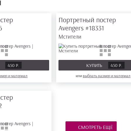
ы
стер
Портретный постер
6
Avengers
#18331
Мстители
Ь
450 Р.
КУПИТЬ
450 Р.
азмер
и материал
или
выбрать размер
и материал
стер
2
СМОТРЕТЬ ЕЩЁ