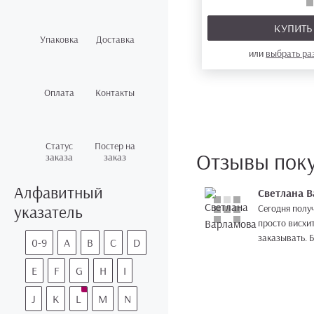
КУПИТ
Упаковка
Доставка
или
выбрать р
Оплата
Контакты
Статус
Постер на
Отзывы пок
заказа
заказ
Алфавитный
Светлана 
указатель
Сегодня полу
просто висхи
заказывать. 
0-9
A
B
C
D
E
F
G
H
I
J
K
L
M
N