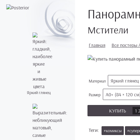
Панорамн
Мстители
Главная
Все постеры 
Яркий глянец
Материал
Яркий глянец
А0+ (84 × 120 см
Размер
КУПИТЬ
1 
Теги:
#комиксы
#супер