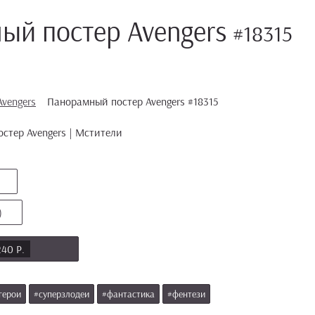
ый постер Avengers
#18315
Avengers
Панорамный постер Avengers #18315
)
240 Р.
герои
#суперзлодеи
#фантастика
#фентези