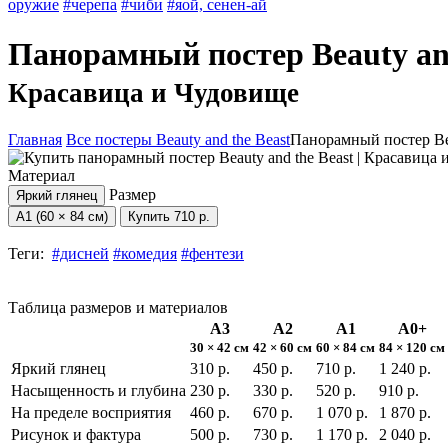
оружие
#черепа
#чиби
#яой, сенен-ай
Панорамный постер Beauty an
Красавица и Чудовище
Главная
Все постеры Beauty and the Beast
Панорамный постер Bea
Материал
Размер
Яркий глянец
А1 (60 × 84 см)
Купить
710 р.
Теги:
#дисней
#комедия
#фентези
Таблица размеров и материалов
А3
А2
А1
А0+
30 × 42 см
42 × 60 см
60 × 84 см
84 × 120 см
Яркий глянец
310 р.
450 р.
710 р.
1 240 р.
Насыщенность и глубина
230 р.
330 р.
520 р.
910 р.
На пределе восприятия
460 р.
670 р.
1 070 р.
1 870 р.
Рисунок и фактура
500 р.
730 р.
1 170 р.
2 040 р.