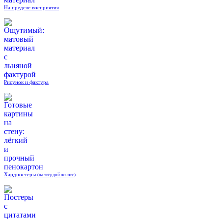
На пределе восприятия
Рисунок и фактура
Хардпостеры
(на твёрдой основе)