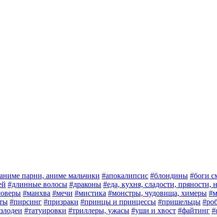
аниме парни, аниме мальчики
#апокалипсис
#блондины
#боги с
ей
#длинные волосы
#драконы
#еда, кухня, сладости, пряности,
соверы
#манхва
#мечи
#мистика
#монстры, чудовища, химеры
#м
ты
#пирсинг
#призраки
#принцы и принцессы
#пришельцы
#ро
злодеи
#татуировки
#триллеры, ужасы
#уши и хвост
#файтинг
#