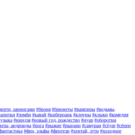
мерти, шинигами
#броня
#брюнеты
#вампиры
#ведьмы,
 напитки
#зомби
#кавай
#киберпанк
#клоуны
#клыки
#комедия
узыка
#ниндзя
#новый год, рождество
#нуар
#оборотни
боты, андроиды
#рога
#рыжие
#рыцари
#самураи
#сёдзе
#сёнен
фантастика
#феи, эльфы
#фентези
#хентай, этти
#холодное