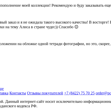
а пополнение моей коллекции! Рекомендую и буду заказывать еще
й заказ и я не ожидала такого высокого качества! В восторге! 
ки на тему Алиса в стране чудес)) Спасибо 😊
оложении на обложке одной тетради фотографии, но это, скорее,
ице
тавка
Контакты
Отзывы покупателей
+7 (8422) 75 70 25
order@pos
той. Данный интернет-сайт носит исключительно информационны
жданского кодекса РФ.