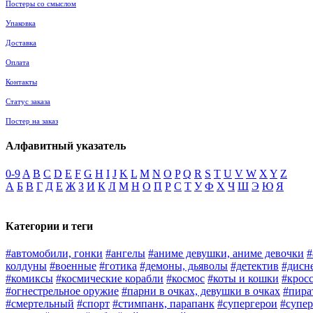
Постеры со смыслом
Упаковка
Доставка
Оплата
Контакты
Статус заказа
Постер на заказ
Алфавитный указатель
0-9
A
B
C
D
E
F
G
H
I
J
K
L
M
N
O
P
Q
R
S
T
U
V
W
X
Y
Z
А
Б
В
Г
Д
Е
Ж
З
И
К
Л
М
Н
О
П
Р
С
Т
У
Ф
Х
Ч
Ш
Э
Ю
Я
Категории и теги
#автомобили, гонки
#ангелы
#аниме девушки, аниме девочки
#
колдуны
#военные
#готика
#демоны, дьяволы
#детектив
#дисн
#комиксы
#космические корабли
#космос
#коты и кошки
#крос
#огнестрельное оружие
#парни в очках, девушки в очках
#пира
#смертельный
#спорт
#стимпанк, парапанк
#супергерои
#супер