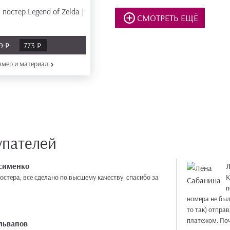
СМОТРЕТЬ ЕЩЁ
0 Р.
773 Р.
азмер
и материал
упателей
сименко
остера, все сделано по высшему качеству, спасибо за
К
п
номера не был
то так) отпра
платежом. Поч
львапов