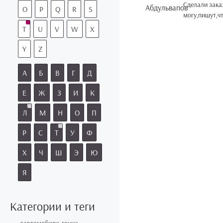
Сделали заказ
O
P
Q
R
S
могу,пишут,ч
T
U
V
W
X
Y
Z
А
Б
В
Г
Д
Е
Ж
З
И
К
Л
М
Н
О
П
Р
С
Т
У
Ф
Х
Ч
Ш
Э
Ю
Я
Категории и теги