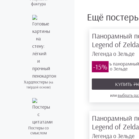
фактура
Ещё постер
Панорамный п
Legend of Zeld
Легенда о Зельде
-15%
Хардпостеры
(на
КУПИТЬ
71
твёрдой основе)
или
выбрать р
Панорамный п
Legend of Zeld
Постеры со
смыслом
Легенда о Зельде