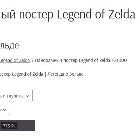
й постер Legend of Zelda
ельде
egend of Zelda
Панорамный постер Legend of Zelda #21000
 и глубина
)
773 Р.