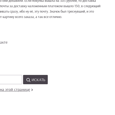
 они добавили. Если покупка вышла на 305 рублей, то доставка
 почты за доставку наложенным платежом вышло 150, в следующий
ивать сразу, ибо ну её, эту почту. Значок был треснувший, и это
 картину всего заказа, а так все отлично.
акте
ИСКАТЬ
на этой странице