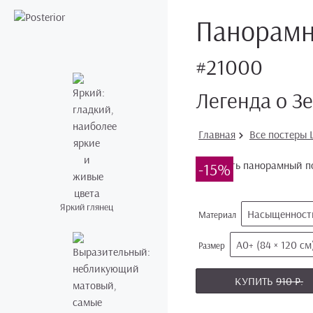
Панорамны
#21000
Легенда о З
Главная
Все постеры L
-15%
Яркий глянец
Насыщенность
Материал
А0+ (84 × 120 см
Размер
КУПИТЬ
910 Р.