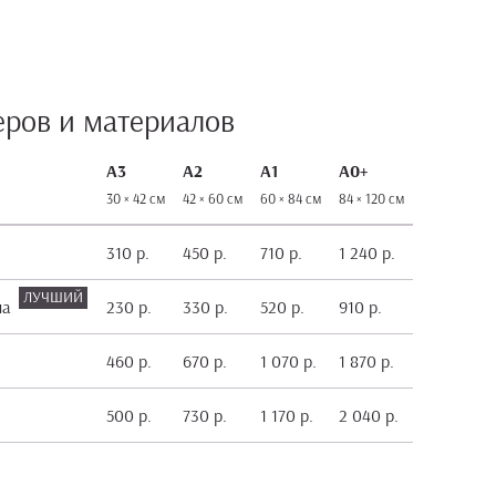
еров и материалов
А3
А2
А1
А0+
30 × 42 см
42 × 60 см
60 × 84 см
84 × 120 см
310 р.
450 р.
710 р.
1 240 р.
на
230 р.
330 р.
520 р.
910 р.
460 р.
670 р.
1 070 р.
1 870 р.
500 р.
730 р.
1 170 р.
2 040 р.