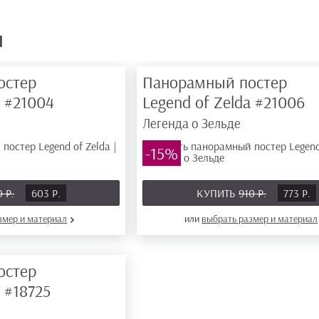
ы
остер
Панорамный постер
a
#21004
Legend of Zelda
#21006
Легенда о Зельде
-15%
0 Р.
603 Р.
КУПИТЬ
910 Р.
773 Р.
азмер
и материал
или
выбрать размер
и материал
остер
a
#18725