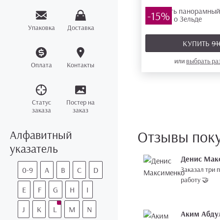
-15%
Упаковка
Доставка
КУПИТЬ
91
или
выбрать р
Оплата
Контакты
Статус
Постер на
заказа
заказ
Отзывы пок
Алфавитный
указатель
Денис Мак
0-9
A
B
C
D
Заказал три п
работу 🤝
E
F
G
H
I
J
K
L
M
N
Аким Абду