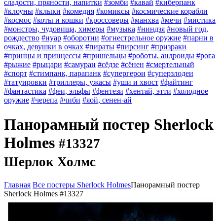
сладости, пряности, напитки
#зомби
#кавай
#киберпанк
#клоуны
#клыки
#комедия
#комиксы
#космические корабли
#космос
#коты и кошки
#кроссоверы
#манхва
#мечи
#мистика
#монстры, чудовища, химеры
#музыка
#ниндзя
#новый год,
рождество
#нуар
#оборотни
#огнестрельное оружие
#парни в
очках, девушки в очках
#пираты
#пирсинг
#призраки
#принцы и принцессы
#пришельцы
#роботы, андроиды
#рога
#рыжие
#рыцари
#самураи
#сёдзе
#сёнен
#смертельный
#спорт
#стимпанк, парапанк
#супергерои
#суперзлодеи
#татуировки
#триллеры, ужасы
#уши и хвост
#файтинг
#фантастика
#феи, эльфы
#фентези
#хентай, этти
#холодное
оружие
#черепа
#чиби
#яой, сенен-ай
Панорамный постер Sherlock
Holmes
#13327
Шерлок Холмс
Главная
Все постеры Sherlock Holmes
Панорамный постер
Sherlock Holmes #13327