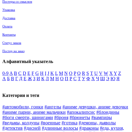
Постеры со смыслом
Упаковка
Доставка
Оплата
Контакты
Статус заказа
Постер на заказ
Алфавитный указатель
0-9
A
B
C
D
E
F
G
H
I
J
K
L
M
N
O
P
Q
R
S
T
U
V
W
X
Y
Z
А
Б
В
Г
Д
Е
Ж
З
И
К
Л
М
Н
О
П
Р
С
Т
У
Ф
Х
Ч
Ш
Э
Ю
Я
Категории и теги
#автомобили, гонки
#ангелы
#аниме девушки, аниме девочки
#аниме парни, аниме мальчики
#апокалипсис
#блондины
#боги смерти, шинигами
#броня
#брюнеты
#вампиры
#ведьмы, колдуны
#военные
#готика
#демоны, дьяволы
#детектив
#дисней
#длинные волосы
#драконы
#еда, кухня,