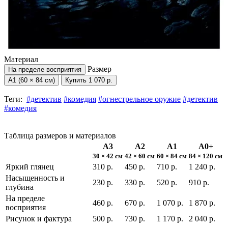
Материал
Размер
На пределе восприятия
А1 (60 × 84 см)
Купить
1 070 р.
Теги:
#детектив
#комедия
#огнестрельное оружие
#детектив
#комедия
Таблица размеров и материалов
А3
А2
А1
А0+
30 × 42 см
42 × 60 см
60 × 84 см
84 × 120 см
Яркий глянец
310 р.
450 р.
710 р.
1 240 р.
Насыщенность и
230 р.
330 р.
520 р.
910 р.
глубина
На пределе
460 р.
670 р.
1 070 р.
1 870 р.
восприятия
Рисунок и фактура
500 р.
730 р.
1 170 р.
2 040 р.