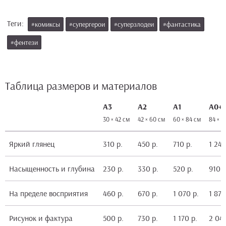
Теги:
#комиксы
#супергерои
#суперзлодеи
#фантастика
#фентези
Таблица размеров и материалов
А3
А2
А1
А0+
30 × 42 см
42 × 60 см
60 × 84 см
84 × 1
Яркий глянец
310 р.
450 р.
710 р.
1 240
Насыщенность и глубина
230 р.
330 р.
520 р.
910 р
На пределе восприятия
460 р.
670 р.
1 070 р.
1 870
Рисунок и фактура
500 р.
730 р.
1 170 р.
2 040