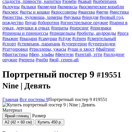
сладости, пряности, напитки
#зомби
#кавай
#киберпанк
#клоуны
#клыки
#комедия
#комиксы
#космические корабли
#космос
#коты и кошки
#кроссоверы
#манхва
#мечи
#мистика
#монстры, чудовища, химеры
#музыка
#ниндзя
#новый год,
рождество
#нуар
#оборотни
#огнестрельное оружие
#парни в
очках, девушки в очках
#пираты
#пирсинг
#призраки
#принцы и принцессы
#пришельцы
#роботы, андроиды
#рога
#рыжие
#рыцари
#самураи
#сёдзе
#сёнен
#смертельный
#спорт
#стимпанк, парапанк
#супергерои
#суперзлодеи
#татуировки
#триллеры, ужасы
#уши и хвост
#файтинг
#фантастика
#феи, эльфы
#фентези
#хентай, этти
#холодное
оружие
#черепа
#чиби
#яой, сенен-ай
Портретный постер 9
#19551
Nine | Девять
Главная
Все постеры 9
Портретный постер 9 #19551
Материал
Размер
Яркий глянец
А2 (42 × 60 см)
Купить
450 р.