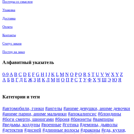
Постеры со смыслом
Упаковка
Доставка
Оплата
Контакты
Статус заказа
Постер на заказ
Алфавитный указатель
0-9
A
B
C
D
E
F
G
H
I
J
K
L
M
N
O
P
Q
R
S
T
U
V
W
X
Y
Z
А
Б
В
Г
Д
Е
Ж
З
И
К
Л
М
Н
О
П
Р
С
Т
У
Ф
Х
Ч
Ш
Э
Ю
Я
Категории и теги
#автомобили, гонки
#ангелы
#аниме девушки, аниме девочки
#аниме парни, аниме мальчики
#апокалипсис
#блондины
#боги смерти, шинигами
#броня
#брюнеты
#вампиры
#ведьмы, колдуны
#военные
#готика
#демоны, дьяволы
#детектив
#дисней
#длинные волосы
#драконы
#еда, кухня,