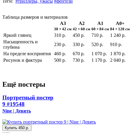
Теги:
#триллеры, ужасы
#фентези
Таблица размеров и материалов
А3
А2
А1
А0+
30 × 42 см
42 × 60 см
60 × 84 см
84 × 120 см
Яркий глянец
310 р.
450 р.
710 р.
1 240 р.
Насыщенность и
230 р.
330 р.
520 р.
910 р.
глубина
На пределе восприятия
460 р.
670 р.
1 070 р.
1 870 р.
Рисунок и фактура
500 р.
730 р.
1 170 р.
2 040 р.
Ещё постеры
Портретный постер
9
#19548
Nine | Девять
Купить
450 р.