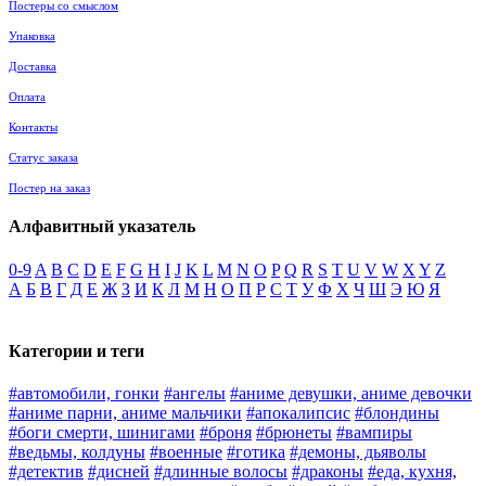
Постеры со смыслом
Упаковка
Доставка
Оплата
Контакты
Статус заказа
Постер на заказ
Алфавитный указатель
0-9
A
B
C
D
E
F
G
H
I
J
K
L
M
N
O
P
Q
R
S
T
U
V
W
X
Y
Z
А
Б
В
Г
Д
Е
Ж
З
И
К
Л
М
Н
О
П
Р
С
Т
У
Ф
Х
Ч
Ш
Э
Ю
Я
Категории и теги
#автомобили, гонки
#ангелы
#аниме девушки, аниме девочки
#аниме парни, аниме мальчики
#апокалипсис
#блондины
#боги смерти, шинигами
#броня
#брюнеты
#вампиры
#ведьмы, колдуны
#военные
#готика
#демоны, дьяволы
#детектив
#дисней
#длинные волосы
#драконы
#еда, кухня,