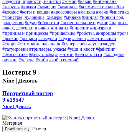
сладости, пряности, напитки
#зомби
#кавай
#киберпанк
#клоуны
#клыки
#комедия
#комиксы
#космические корабли
#космос
#коты и кошки
#кроссоверы
#манхва
#мечи
#мистика
#монстры, чудовища, химеры
#музыка
#ниндзя
#новый год,
рождество
#нуар
#оборотни
#огнестрельное оружие
#парни в
очках, девушки в очках
#пираты
#пирсинг
#призраки
#принцы и принцессы
#пришельцы
#роботы, андроиды
#рога
#рыжие
#рыцари
#самураи
#сёдзе
#сёнен
#смертельный
#спорт
#стимпанк, парапанк
#супергерои
#суперзлодеи
#татуировки
#триллеры, ужасы
#уши и хвост
#файтинг
#фантастика
#феи, эльфы
#фентези
#хентай, этти
#холодное
оружие
#черепа
#чиби
#яой, сенен-ай
Постеры 9
Nine | Девять
Портретный постер
9
#19547
Nine | Девять
Материал
Размер
Яркий глянец