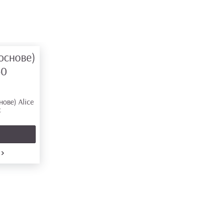
основе)
60