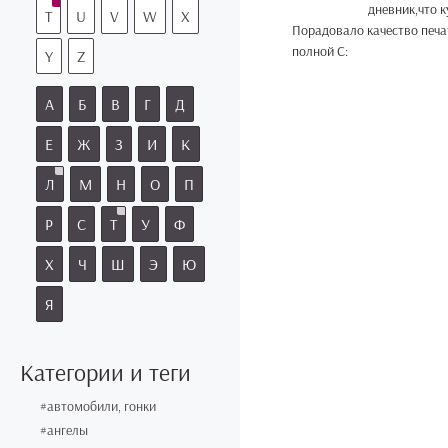
дневник,что купили и для нег
T
U
V
W
X
Порадовало качество печат
полной С:
Y
Z
А
Б
В
Г
Д
Е
Ж
З
И
К
Л
М
Н
О
П
Р
С
Т
У
Ф
Х
Ч
Ш
Э
Ю
Я
Категории и теги
#автомобили, гонки
#ангелы