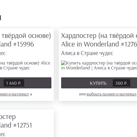
ы
 твёрдой основе)
Хардпостер (на твёрдой 
rland
#15996
Alice in Wonderland
#127
дес
Алиса в Стране чудес
1 440 Р.
КУПИТЬ
360 Р.
азмер
и материал
или
выбрать размер
и материал
остер
rland
#12751
дес