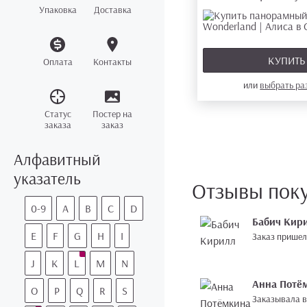
Упаковка
Доставка
КУПИТ
Оплата
Контакты
или
выбрать р
Статус
Постер на
заказа
заказ
Алфавитный
указатель
Отзывы пок
0-9
A
B
C
D
Бабич Кир
E
F
G
H
I
Заказ пришел
J
K
L
M
N
Анна Потё
O
P
Q
R
S
Заказывала в