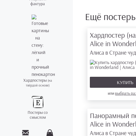
фактура
Ещё постер
Хардпостер (на
Alice in Wonde
Алиса в Стране чу
Хардпостеры
(на
КУПИТЬ
твёрдой основе)
или
выбрать р
Постеры со
Панорамный п
смыслом
Alice in Wonde
Алиса в Стране чу