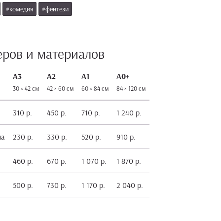
#комедия
#фентези
еров и материалов
А3
А2
А1
А0+
30 × 42 см
42 × 60 см
60 × 84 см
84 × 120 см
310 р.
450 р.
710 р.
1 240 р.
на
230 р.
330 р.
520 р.
910 р.
460 р.
670 р.
1 070 р.
1 870 р.
500 р.
730 р.
1 170 р.
2 040 р.