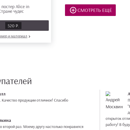
СМОТРЕТЬ ЕЩЁ
Ь
520 Р.
азмер
и материал
упателей
илл
. Качество продукции отличное! Спасибо
П
"
д
открыток отли
мкина
работу! В буд
о второй раз. Моему другу настолько понравился