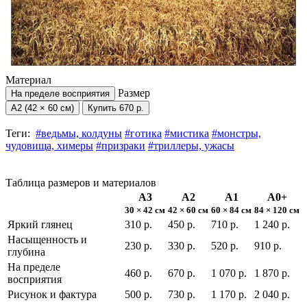
Материал
Размер
На пределе восприятия
А2 (42 × 60 см)
Купить
670 р.
Теги:
#ведьмы, колдуны
#готика
#мистика
#монстры,
чудовища, химеры
#призраки
#триллеры, ужасы
Таблица размеров и материалов
А3
А2
А1
А0+
30 × 42 см
42 × 60 см
60 × 84 см
84 × 120 см
Яркий глянец
310 р.
450 р.
710 р.
1 240 р.
Насыщенность и
230 р.
330 р.
520 р.
910 р.
глубина
На пределе
460 р.
670 р.
1 070 р.
1 870 р.
восприятия
Рисунок и фактура
500 р.
730 р.
1 170 р.
2 040 р.