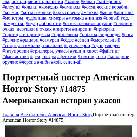
сладости, пряности, напитки
#зомби
#кавай
#киберпанк
#клоуны
#клыки
#комедия
#комиксы
#космические корабли
#космос
#коты и кошки
#кроссоверы
#манхва
#мечи
#мистика
#монстры, чудовища, химеры
#музыка
#ниндзя
#новый год,
рождество
#нуар
#оборотни
#огнестрельное оружие
#парни в
очках, девушки в очках
#пираты
#пирсинг
#призраки
#принцы и принцессы
#пришельцы
#роботы, андроиды
#рога
#рыжие
#рыцари
#самураи
#сёдзе
#сёнен
#смертельный
#спорт
#стимпанк, парапанк
#супергерои
#суперзлодеи
#татуировки
#триллеры, ужасы
#уши и хвост
#файтинг
#фантастика
#феи, эльфы
#фентези
#хентай, этти
#холодное
оружие
#черепа
#чиби
#яой, сенен-ай
Портретный постер American
Horror Story
#14875
Американская история ужасов
Главная
Все постеры American Horror Story
Портретный постер
American Horror Story #14875