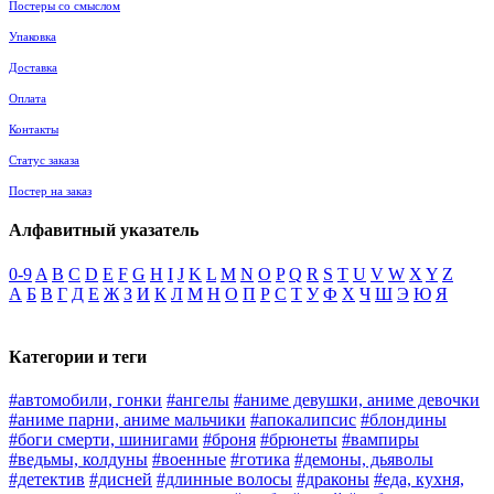
Постеры со смыслом
Упаковка
Доставка
Оплата
Контакты
Статус заказа
Постер на заказ
Алфавитный указатель
0-9
A
B
C
D
E
F
G
H
I
J
K
L
M
N
O
P
Q
R
S
T
U
V
W
X
Y
Z
А
Б
В
Г
Д
Е
Ж
З
И
К
Л
М
Н
О
П
Р
С
Т
У
Ф
Х
Ч
Ш
Э
Ю
Я
Категории и теги
#автомобили, гонки
#ангелы
#аниме девушки, аниме девочки
#аниме парни, аниме мальчики
#апокалипсис
#блондины
#боги смерти, шинигами
#броня
#брюнеты
#вампиры
#ведьмы, колдуны
#военные
#готика
#демоны, дьяволы
#детектив
#дисней
#длинные волосы
#драконы
#еда, кухня,