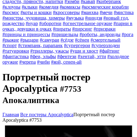
сладости, пряности, напитки
#зомби
#кавай
#киберпанк
#клоуны
#клыки
#комедия
#комиксы
#космические корабли
#космос
#коты и кошки
#кроссоверы
#манхва
#мечи
#мистика
#монстры, чудовища, химеры
#музыка
#ниндзя
#новый год,
рождество
#нуар
#оборотни
#огнестрельное оружие
#парни в
очках, девушки в очках
#пираты
#пирсинг
#призраки
#принцы и принцессы
#пришельцы
#роботы, андроиды
#рога
#рыжие
#рыцари
#самураи
#сёдзе
#сёнен
#смертельный
#спорт
#стимпанк, парапанк
#супергерои
#суперзлодеи
#татуировки
#триллеры, ужасы
#уши и хвост
#файтинг
#фантастика
#феи, эльфы
#фентези
#хентай, этти
#холодное
оружие
#черепа
#чиби
#яой, сенен-ай
Портретный постер
Apocalyptica
#7753
Апокалиптика
Главная
Все постеры Apocalyptica
Портретный постер
Apocalyptica #7753