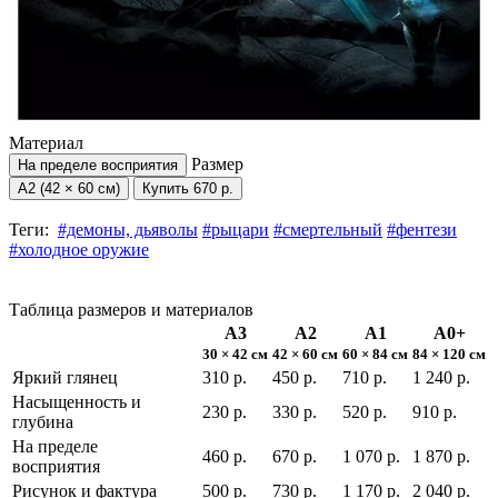
Материал
Размер
На пределе восприятия
А2 (42 × 60 см)
Купить
670 р.
Теги:
#демоны, дьяволы
#рыцари
#смертельный
#фентези
#холодное оружие
Таблица размеров и материалов
А3
А2
А1
А0+
30 × 42 см
42 × 60 см
60 × 84 см
84 × 120 см
Яркий глянец
310 р.
450 р.
710 р.
1 240 р.
Насыщенность и
230 р.
330 р.
520 р.
910 р.
глубина
На пределе
460 р.
670 р.
1 070 р.
1 870 р.
восприятия
Рисунок и фактура
500 р.
730 р.
1 170 р.
2 040 р.