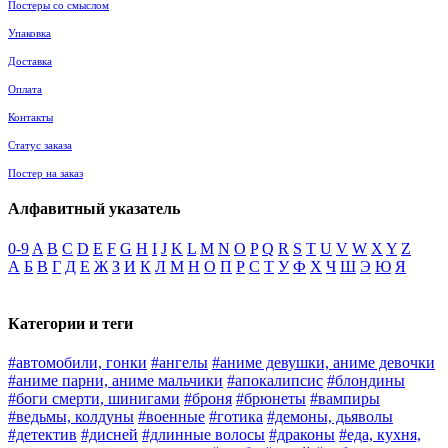
Постеры со смыслом
Упаковка
Доставка
Оплата
Контакты
Статус заказа
Постер на заказ
Алфавитный указатель
0-9
A
B
C
D
E
F
G
H
I
J
K
L
M
N
O
P
Q
R
S
T
U
V
W
X
Y
Z
А
Б
В
Г
Д
Е
Ж
З
И
К
Л
М
Н
О
П
Р
С
Т
У
Ф
Х
Ч
Ш
Э
Ю
Я
Категории и теги
#автомобили, гонки
#ангелы
#аниме девушки, аниме девочки
#аниме парни, аниме мальчики
#апокалипсис
#блондины
#боги смерти, шинигами
#броня
#брюнеты
#вампиры
#ведьмы, колдуны
#военные
#готика
#демоны, дьяволы
#детектив
#дисней
#длинные волосы
#драконы
#еда, кухня,