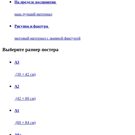
На пределе восприятия
наш лучший материал
Рисунок и фактура
матовый материал с льняной фактурой
Выберите размер постера
А3
(30 × 42 см)
А2
(42 × 60 см)
А1
(60 × 84 см)
А0+