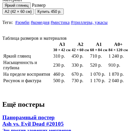
Размер
Яркий глянец
А2 (42 × 60 см)
Купить
450 р.
Теги:
#зомби
#комедия
#мистика
#триллеры, ужасы
Таблица размеров и материалов
А3
А2
А1
А0+
30 × 42 см
42 × 60 см
60 × 84 см
84 × 120 см
Яркий глянец
310 р.
450 р.
710 р.
1 240 р.
Насыщенность и
230 р.
330 р.
520 р.
910 р.
глубина
На пределе восприятия
460 р.
670 р.
1 070 р.
1 870 р.
Рисунок и фактура
500 р.
730 р.
1 170 р.
2 040 р.
Ещё постеры
Панорамный постер
Ash vs. Evil Dead
#20105
Эш против зловещих мертвецов