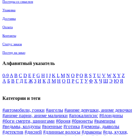
Постеры со смыслом
Упаковка
Доставка
Оплата
Контакты
Статус заказа
Постер на заказ
Алфавитный указатель
0-9
A
B
C
D
E
F
G
H
I
J
K
L
M
N
O
P
Q
R
S
T
U
V
W
X
Y
Z
А
Б
В
Г
Д
Е
Ж
З
И
К
Л
М
Н
О
П
Р
С
Т
У
Ф
Х
Ч
Ш
Э
Ю
Я
Категории и теги
#автомобили, гонки
#ангелы
#аниме девушки, аниме девочки
#аниме парни, аниме мальчики
#апокалипсис
#блондины
#боги смерти, шинигами
#броня
#брюнеты
#вампиры
#ведьмы, колдуны
#военные
#готика
#демоны, дьяволы
#детектив
#дисней
#длинные волосы
#драконы
#еда, кухня,