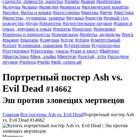
сладости, пряности, напитки
#зомби
#кавай
#киберпанк
#клоуны
#клыки
#комедия
#комиксы
#космические корабли
#космос
#коты и кошки
#кроссоверы
#манхва
#мечи
#мистика
#монстры, чудовища, химеры
#музыка
#ниндзя
#новый год,
рождество
#нуар
#оборотни
#огнестрельное оружие
#парни в
очках, девушки в очках
#пираты
#пирсинг
#призраки
#принцы и принцессы
#пришельцы
#роботы, андроиды
#рога
#рыжие
#рыцари
#самураи
#сёдзе
#сёнен
#смертельный
#спорт
#стимпанк, парапанк
#супергерои
#суперзлодеи
#татуировки
#триллеры, ужасы
#уши и хвост
#файтинг
#фантастика
#феи, эльфы
#фентези
#хентай, этти
#холодное
оружие
#черепа
#чиби
#яой, сенен-ай
Портретный постер Ash vs.
Evil Dead
#14662
Эш против зловещих мертвецов
Главная
Все постеры Ash vs. Evil Dead
Портретный постер Ash
vs. Evil Dead #14662
Материал