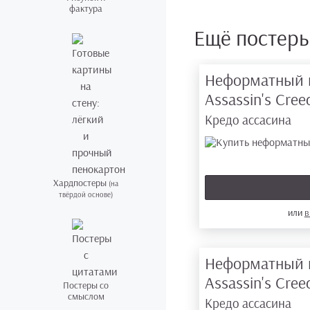
фактура
Ещё постер
Неформатный 
Assassin's Cre
Кредо ассасина
Хардпостеры
(на
твёрдой основе)
или
в
Неформатный 
Assassin's Cre
Постеры со
смыслом
Кредо ассасина