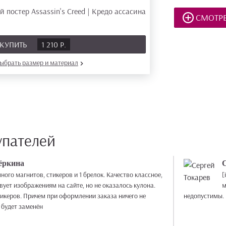
СМОТРЕ
КУПИТЬ
1 210 Р.
ыбрать размер
и материал
упателей
ёркина
ого магнитов, стикеров и 1 брелок. Качество классное,
[
вует изображениям на сайте, но не оказалось кулона.
м
тикеров. Причем при оформлении заказа ничего не
недопустимы.
 будет заменён