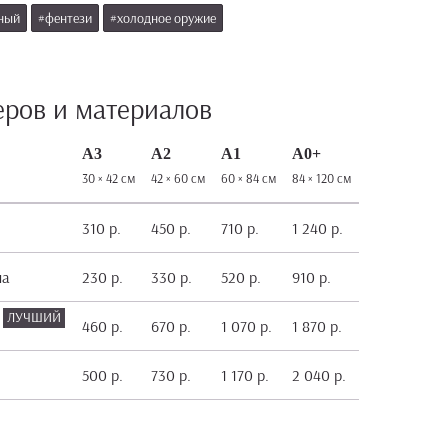
ный
#фентези
#холодное оружие
еров и материалов
А3
А2
А1
А0+
30 × 42 см
42 × 60 см
60 × 84 см
84 × 120 см
310 р.
450 р.
710 р.
1 240 р.
на
230 р.
330 р.
520 р.
910 р.
460 р.
670 р.
1 070 р.
1 870 р.
500 р.
730 р.
1 170 р.
2 040 р.