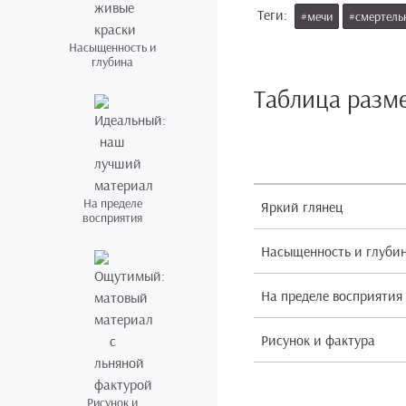
Теги:
#мечи
#смертель
Насыщенность и
глубина
Таблица разм
На пределе
Яркий глянец
восприятия
Насыщенность и глуби
На пределе восприятия
Рисунок и фактура
Рисунок и