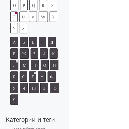
O
P
Q
R
S
T
U
V
W
X
Y
Z
А
Б
В
Г
Д
Е
Ж
З
И
К
Л
М
Н
О
П
Р
С
Т
У
Ф
Х
Ч
Ш
Э
Ю
Я
Категории и теги