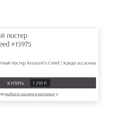
й постер
reed
#15975
КУПИТЬ
1 210 Р.
или
выбрать размер
и материал