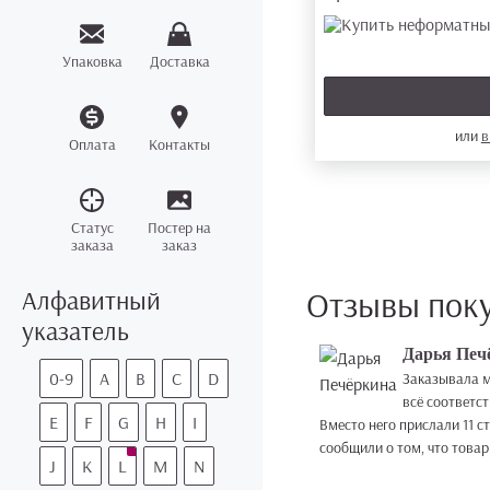
Упаковка
Доставка
или
в
Оплата
Контакты
Статус
Постер на
заказа
заказ
Отзывы пок
Алфавитный
указатель
Дарья Печ
0-9
A
B
C
D
Заказывала мн
всё соответст
E
F
G
H
I
Вместо него прислали 11 с
сообщили о том, что товар
J
K
L
M
N