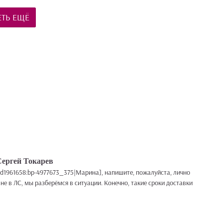
ТЬ ЕЩЁ
Сергей Токарев
id1961658:bp-4977673_375|Марина], напишите, пожалуйста, лично
не в ЛС, мы разберёмся в ситуации. Конечно, такие сроки доставки