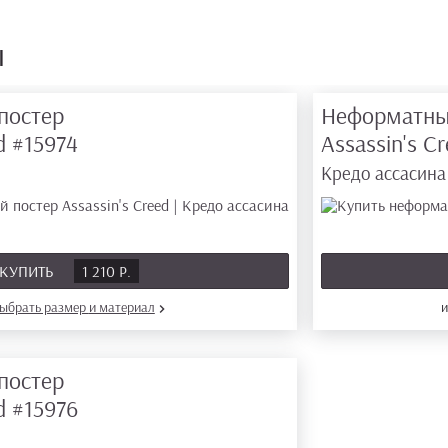
ы
постер
Неформатны
ed
#15974
Assassin's C
Кредо ассасина
КУПИТЬ
1 210 Р.
ыбрать размер
и материал
постер
ed
#15976