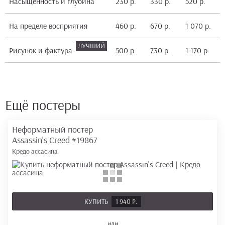
Насыщенность и глубина
230 р.
330 р.
520 р.
9
На пределе восприятия
460 р.
670 р.
1 070 р.
1
Рисунок и фактура
500 р.
730 р.
1 170 р.
2
Ещё постеры
Неформатный постер
Assassin's Creed
#19867
Кредо ассасина
КУПИТЬ
1 940 Р.
или