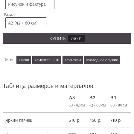
Рисунок и фактура
Размер
А2 (42 × 60 см)
КУПИТЬ
730 Р.
Теги:
#мечи
#смертельный
#фентези
#холодное оружие
Таблица размеров и материалов
А3
А2
А1
30 × 42 см
42 × 60 см
60 × 84 см
8
Яркий глянец
310 р.
450 р.
710 р.
1