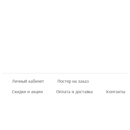
Личный кабинет
Постер на заказ
Скидки и акции
Оплата и доставка
Контакты
Отзывы покупателей
+7 (8422) 75 70 25
order@posterior.ru
Узнать статус заказа
Информация, указанная на сайте, не является публичной офертой. Данный
интернет-сайт носит исключительно информационный характер и ни при каких