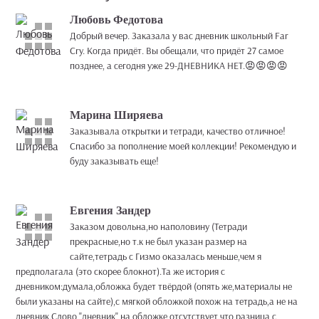
Любовь Федотова
Добрый вечер. Заказала у вас дневник школьный Far
Cry. Когда придёт. Вы обещали, что придёт 27 самое
позднее, а сегодня уже 29-ДНЕВНИКА НЕТ.😡😡😡😡
Марина Ширяева
Заказывала открытки и тетради, качество отличное!
Спасибо за пополнение моей коллекции! Рекомендую и
буду заказывать еще!
Евгения Зандер
Заказом довольна,но наполовину (Тетради
прекрасные,но т.к не был указан размер на
сайте,тетрадь с Гизмо оказалась меньше,чем я
предполагала (это скорее блокнот).Та же история с
дневником:думала,обложка будет твёрдой (опять же,материалы не
были указаны на сайте),с мягкой обложкой похож на тетрадь,а не на
дневник.Слово "дневник" на обложке отсутствует,что разница с